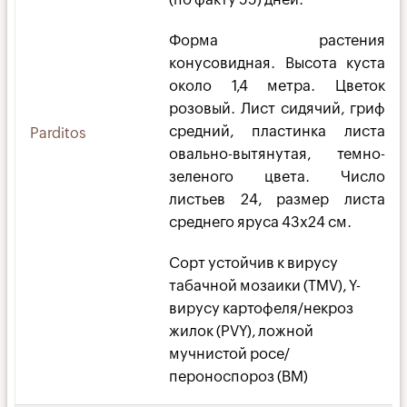
Форма растения
конусовидная. Высота куста
около 1,4 метра. Цветок
розовый. Лист сидячий, гриф
средний, пластинка листа
Parditos
овально-вытянутая, темно-
зеленого цвета. Число
листьев 24, размер листа
среднего яруса 43х24 см.
Сорт устойчив к вирусу
табачной мозаики (TMV), Y-
вирусу картофеля/некроз
жилок (PVY), ложной
мучнистой росе/
пероноспороз (BM)