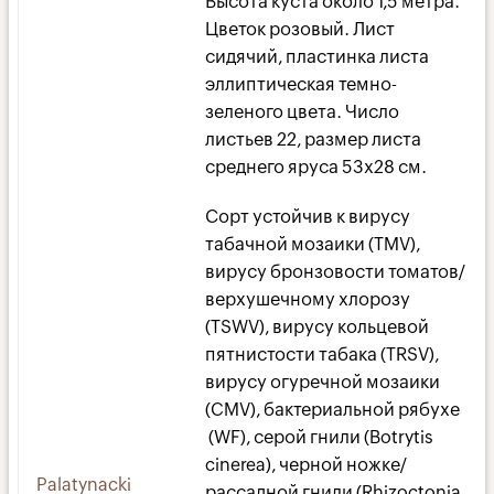
Высота куста около 1,5 метра.
Цветок розовый. Лист
сидячий, пластинка листа
эллиптическая темно-
зеленого цвета. Число
листьев 22, размер листа
среднего яруса 53х28 см.
Сорт устойчив к вирусу
табачной мозаики (TMV),
вирусу бронзовости томатов/
верхушечному хлорозу
(TSWV), вирусу кольцевой
пятнистости табака (TRSV),
вирусу огуречной мозаики
(CMV), бактериальной рябухе
(WF), серой гнили (Botrytis
cinerea), черной ножке/
Palatynacki
рассадной гнили (Rhizoctonia