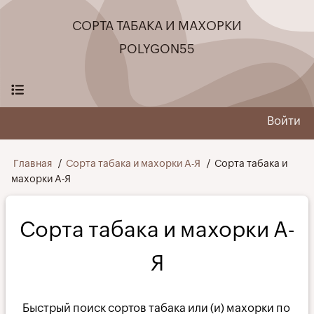
Перейти
СОРТА ТАБАКА И МАХОРКИ
к
основному
POLYGON55
содержанию
Войти
User
menu
Строка
Главная
Сорта табака и махорки А-Я
Сорта табака и
махорки А-Я
навигации
Сорта табака и махорки А-
Я
Быстрый поиск сортов табака или (и) махорки по