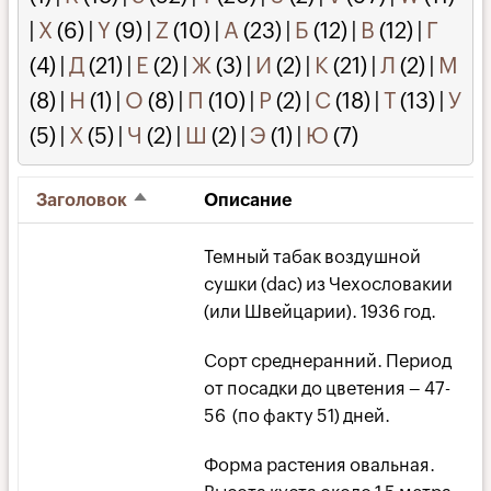
|
X
(6)
|
Y
(9)
|
Z
(10)
|
А
(23)
|
Б
(12)
|
В
(12)
|
Г
(4)
|
Д
(21)
|
Е
(2)
|
Ж
(3)
|
И
(2)
|
К
(21)
|
Л
(2)
|
М
(8)
|
Н
(1)
|
О
(8)
|
П
(10)
|
Р
(2)
|
С
(18)
|
Т
(13)
|
У
(5)
|
Х
(5)
|
Ч
(2)
|
Ш
(2)
|
Э
(1)
|
Ю
(7)
Заголовок
Описание
Сортировать
по
убыванию
Темный табак воздушной
сушки (dac) из Чехословакии
(или Швейцарии). 1936 год.
Сорт среднеранний. Период
от посадки до цветения – 47-
56 (по факту 51) дней.
Форма растения овальная.