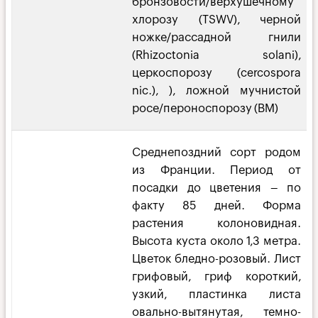
бронзовости/верхушечному
хлорозу (TSWV), черной
ножке/рассадной гнили
(Rhizoctonia solani),
церкоспорозу (cercospora
nic.), ), ложной мучнистой
росе/пероноспорозу (BM)
Среднепоздний сорт родом
из Франции. Период от
посадки до цветения – по
факту 85 дней. Форма
растения колоновидная.
Высота куста около 1,3 метра.
Цветок бледно-розовый. Лист
грифовый, гриф короткий,
узкий, пластинка листа
овально-вытянутая, темно-