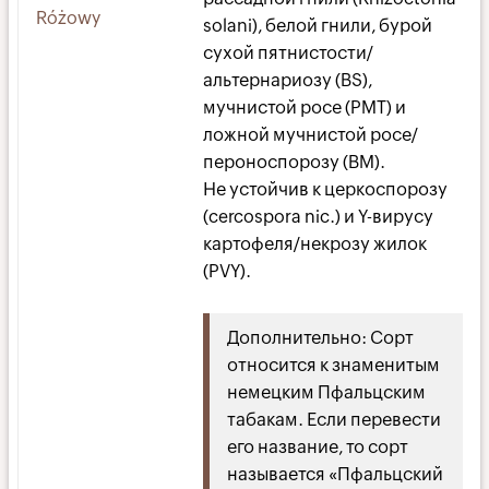
Różowy
solani), белой гнили, бурой
сухой пятнистости/
альтернариозу (BS),
мучнистой росе (PMT) и
ложной мучнистой росе/
пероноспорозу (BM).
Не устойчив к церкоспорозу
(cercospora nic.) и Y-вирусу
картофеля/некрозу жилок
(PVY).
Дополнительно: Сорт
относится к знаменитым
немецким Пфальцским
табакам. Если перевести
его название, то сорт
называется «Пфальцский