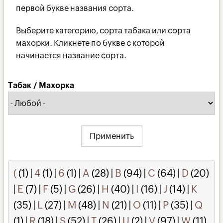
первой букве названия сорта.
Выберите категорию, сорта табака или сорта
махорки. Кликнете по букве с которой
начинается название сорта.
Табак / Махорка
(
(1)
|
4
(1)
|
6
(1)
|
A
(28)
|
B
(94)
|
C
(64)
|
D
(20)
|
E
(7)
|
F
(5)
|
G
(26)
|
H
(40)
|
I
(16)
|
J
(14)
|
K
(35)
|
L
(27)
|
M
(48)
|
N
(21)
|
O
(11)
|
P
(35)
|
Q
(1)
|
R
(18)
|
S
(52)
|
T
(26)
|
U
(2)
|
V
(97)
|
W
(11)