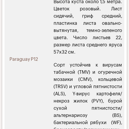
Высота куста около 1,5 метра.
Цветок розовый. Лист
сидячий, гриф средний,
пластинка листа овально-
вытянутая, темно-зеленого
цвета. Число листьев 22,
размер листа среднего яруса
57х32 см.
Paraguay P12
Сорт устойчив к вирусам
табачной (TMV) и огуречной
мозаики (CMV), кольцевой
(TRSV) и угловой пятнистости
(ALS), Y-вирус картофеля/
некроз жилок (PVY), бурой
сухой пятнистости/
альтернариозу (BS),
бактериальной рябухи (WF),