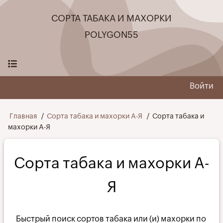
Перейти
СОРТА ТАБАКА И МАХОРКИ
к
основному
POLYGON55
содержанию
Войти
User
menu
Строка
Главная
Сорта табака и махорки А-Я
Сорта табака и
махорки А-Я
навигации
Сорта табака и махорки А-
Я
Быстрый поиск сортов табака или (и) махорки по