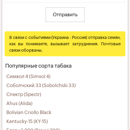
В связи с событиями (Украина - Россия) отправка семян,
как вы понимаете, вызывает затруднения. Почтовые
связи оборваны.
Популярные сорта табака
Символ 4 (Simvol 4)
Соболчский 33 (Sobolchski 33)
Спектр (Spectr)
Ahus (Alida)
Bolivian Criollo Black
Kentucky-15 (KY-15)