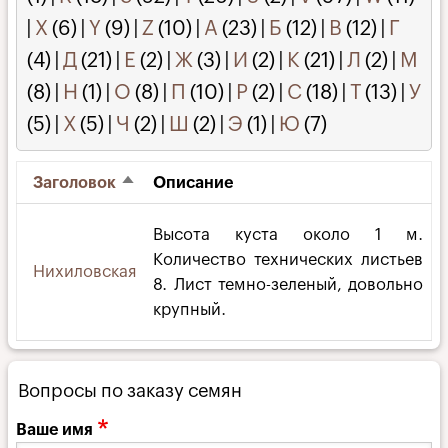
|
X
(6)
|
Y
(9)
|
Z
(10)
|
А
(23)
|
Б
(12)
|
В
(12)
|
Г
(4)
|
Д
(21)
|
Е
(2)
|
Ж
(3)
|
И
(2)
|
К
(21)
|
Л
(2)
|
М
(8)
|
Н
(1)
|
О
(8)
|
П
(10)
|
Р
(2)
|
С
(18)
|
Т
(13)
|
У
(5)
|
Х
(5)
|
Ч
(2)
|
Ш
(2)
|
Э
(1)
|
Ю
(7)
Заголовок
Описание
Сортировать
по
убыванию
Высота куста около 1 м.
Количество технических листьев
Нихиловская
8. Лист темно-зеленый, довольно
крупный.
Вопросы по заказу семян
Ваше имя