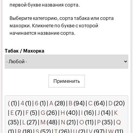
первой букве названия сорта.
Выберите категорию, сорта табака или сорта
махорки. Кликнете по букве с которой
начинается название сорта.
Табак / Махорка
(
(1)
|
4
(1)
|
6
(1)
|
A
(28)
|
B
(94)
|
C
(64)
|
D
(20)
|
E
(7)
|
F
(5)
|
G
(26)
|
H
(40)
|
I
(16)
|
J
(14)
|
K
(35)
|
L
(27)
|
M
(48)
|
N
(21)
|
O
(11)
|
P
(35)
|
Q
(1)
|
R
(18)
|
S
(52)
|
T
(26)
|
U
(2)
|
V
(97)
|
W
(11)