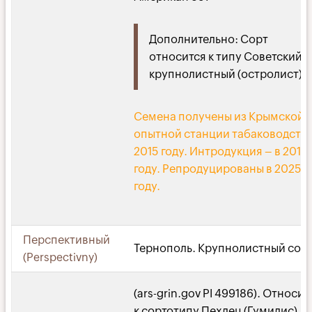
Дополнительно: Сорт
относится к типу Советский
крупнолистный (остролист).
Семена получены из Крымской
опытной станции табаководства
2015 году. Интродукция – в 2015
году. Репродуцированы в 2025
году.
Перспективный
Тернополь. Крупнолистный сор
(Perspectivny)
(ars-grin.gov PI 499186). Относит
к сортотипу Пехлец (Гумилис).