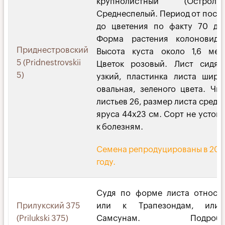
крупнолистный (Остролист
Среднеспелый. Период от поса
до цветения по факту 70 дн
Форма растения колоновидн
Приднестровский
Высота куста около 1,6 мет
5 (Pridnestrovskii
Цветок розовый. Лист сидяч
5)
узкий, пластинка листа широ
овальная, зеленого цвета. Чи
листьев 26, размер листа средн
яруса 44х23 см. Сорт не устой
к болезням.
Семена репродуцированы в 202
году.
Судя по форме листа относи
Прилукский 375
или к Трапезондам, или
(Prilukski 375)
Самсунам. Подробн