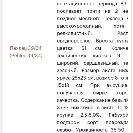
вегетационного периода 83 д
поспевает почти на 2 неде
позднее местного Пехлеца. С
высокоурожайный, хотя
редколистный. Растен
среднерослое. Высота куста
Пехлец 39/34
цветка 61 см. Количест
(Pehlec 39/34)
технических листьев 9. Ли
широкий, сердцевидный, тем
зеленый. Размер листа нижн
яруса 25х23 см, размер 8-го ли
15х13 см. При высушиван
получается сырье хороше
качества. Содержание бадыля 
37%; никотина в листе 10-12%
крупке 2,5-5.0%. Рябухой
подгаром сорт повреждает
слабо. Урожайность 35-50 ц/