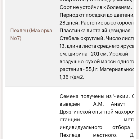
Сорт не устойчив к болезням.
Период от посадки до цветения -
28 дней. Растение высокорослое
Пехлец (Махорка
Пластинка листа яйцевидная.
No7)
Стебель округлый. Число листье
13, длина листа среднего яруса 1
см, ширина - 20,1 см. Урожай
воздушно-сухой массы одного
растения - 55,1 г. Материальность
1,36 г/дм2.
Семена получены из Чехии. С
выведен А.М. Анаут 
Дрязгинской опытной махороч
станции метод
индивидуального отбора 
Пехлеца местного. Дли