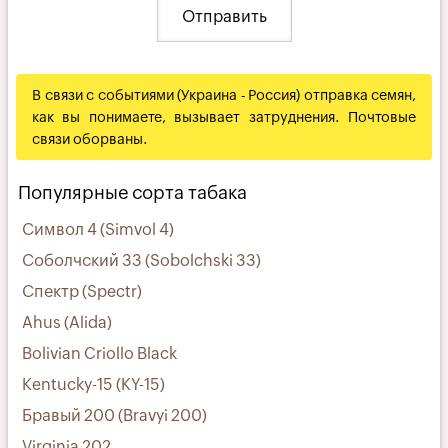
В связи с событиями (Украина - Россия) отправка семян,
как вы понимаете, вызывает затруднения. Почтовые
связи оборваны.
Популярные сорта табака
Символ 4 (Simvol 4)
Соболчский 33 (Sobolchski 33)
Спектр (Spectr)
Ahus (Alida)
Bolivian Criollo Black
Kentucky-15 (KY-15)
Бравый 200 (Bravyi 200)
Virginia 202