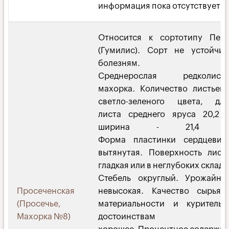
информация пока отсутствует
Относится к сортотипу Пех
(Гумилис). Сорт не устойчи
болезням.
Среднерослая редколистн
махорка. Количество листьев 
светло-зеленого цвета, дл
листа среднего яруса 20,2 
ширина - 21,4 с
Форма пластинки сердцевид
вытянутая. Поверхность лист
гладкая или в неглубоких складк
Стебель округлый. Урожайно
Просеченская
невысокая. Качество сырья
(Просечье,
материальности и куритель
Махорка №8)
достоинствам