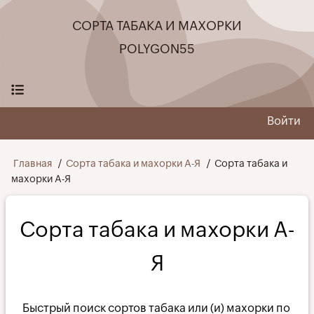
Перейти
СОРТА ТАБАКА И МАХОРКИ
к
основному
POLYGON55
содержанию
Войти
User
menu
Строка
Главная
Сорта табака и махорки А-Я
Сорта табака и
махорки А-Я
навигации
Сорта табака и махорки А-
Я
Быстрый поиск сортов табака или (и) махорки по