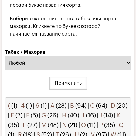
первой букве названия сорта.
Выберите категорию, сорта табака или сорта
махорки. Кликнете по букве с которой
начинается название сорта.
Табак / Махорка
(
(1)
|
4
(1)
|
6
(1)
|
A
(28)
|
B
(94)
|
C
(64)
|
D
(20)
|
E
(7)
|
F
(5)
|
G
(26)
|
H
(40)
|
I
(16)
|
J
(14)
|
K
(35)
|
L
(27)
|
M
(48)
|
N
(21)
|
O
(11)
|
P
(35)
|
Q
(1)
|
R
(18)
|
S
(52)
|
T
(26)
|
U
(2)
|
V
(97)
|
W
(11)