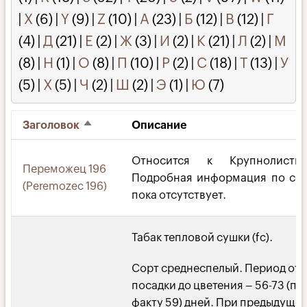
|
X
(6)
|
Y
(9)
|
Z
(10)
|
А
(23)
|
Б
(12)
|
В
(12)
|
Г
(4)
|
Д
(21)
|
Е
(2)
|
Ж
(3)
|
И
(2)
|
К
(21)
|
Л
(2)
|
М
(8)
|
Н
(1)
|
О
(8)
|
П
(10)
|
Р
(2)
|
С
(18)
|
Т
(13)
|
У
(5)
|
Х
(5)
|
Ч
(2)
|
Ш
(2)
|
Э
(1)
|
Ю
(7)
Заголовок
Описание
Сортировать
по
убыванию
Относится к Крупнолистны
Переможец 196
Подробная информация по со
(Peremozec 196)
пока отсутствует.
Табак тепловой сушки (fc).
Сорт среднеспелый. Период от
посадки до цветения – 56-73 (по
факту 59) дней. При предыдуще