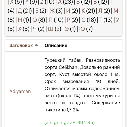
|
X
(6)
|
Y
(9)
|
Z
(10)
|
А
(23)
|
Б
(12)
|
В
(12)
|
Г
(4)
|
Д
(21)
|
Е
(2)
|
Ж
(3)
|
И
(2)
|
К
(21)
|
Л
(2)
|
М
(8)
|
Н
(1)
|
О
(8)
|
П
(10)
|
Р
(2)
|
С
(18)
|
Т
(13)
|
У
(5)
|
Х
(5)
|
Ч
(2)
|
Ш
(2)
|
Э
(1)
|
Ю
(7)
Заголовок
Описание
Сортировать
по
убыванию
Турецкий табак. Разновидность
сорта Celikhan. Довольно ранний
сорт. Куст высотой около 1 м.
Срок вызревания 40 дней.
Отличается малым содержанием
Adiyaman
азота (около 1%), поэтому курится
легко и гладко. Содержание
никотина 1,7-2%.
(ars-grin.gov PI 494145)