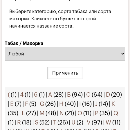
Выберите категорию, сорта табака или сорта
махорки. Кликнете по букве с которой
начинается название сорта.
Табак / Махорка
(
(1)
|
4
(1)
|
6
(1)
|
A
(28)
|
B
(94)
|
C
(64)
|
D
(20)
|
E
(7)
|
F
(5)
|
G
(26)
|
H
(40)
|
I
(16)
|
J
(14)
|
K
(35)
|
L
(27)
|
M
(48)
|
N
(21)
|
O
(11)
|
P
(35)
|
Q
(1)
|
R
(18)
|
S
(52)
|
T
(26)
|
U
(2)
|
V
(97)
|
W
(11)