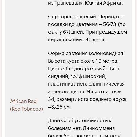
из Трансвааля, Южная Африка.
Сорт среднеспелый. Период от
посадки до цветения – 56-73 (по
факту 67) дней. При предыдущем
выращивании - 80 дней.
Форма растения колоновидная.
Высота куста около 1,9 метра.
Цветок бледно-розовый. Лист
сидячий, гриф широкий,
пластинка листа эллиптическая
зеленого цвета. Число листьев
34, размер листа среднего яруса
African Red
43х25 см.
(Red Tobacco)
Данных об устойчивости к
болезням нет. Лично у меня
болел бронзовостью томатов/