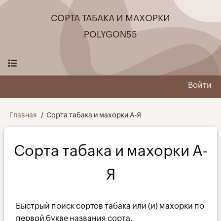
Перейти
СОРТА ТАБАКА И МАХОРКИ
к
основному
POLYGON55
содержанию
Войти
User
menu
Строка
Главная
Сорта табака и махорки А-Я
навигации
Сорта табака и махорки А-
Я
Быстрый поиск сортов табака или (и) махорки по
первой букве названия сорта.