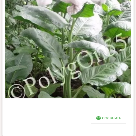
Бакун
чёрный
сравнить