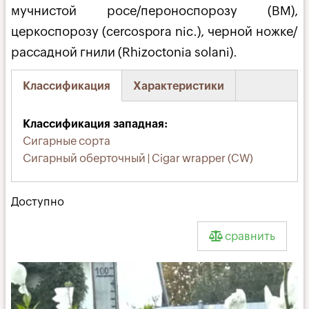
мучнистой росе/пероноспорозу (BM),
церкоспорозу (cercospora nic.), черной ножке/
рассадной гнили (Rhizoctonia solani).
Классификация
Характеристики
(активная
вкладка)
Классификация западная
Сигарные сорта
Сигарный оберточный | Cigar wrapper (CW)
Доступно
сравнить