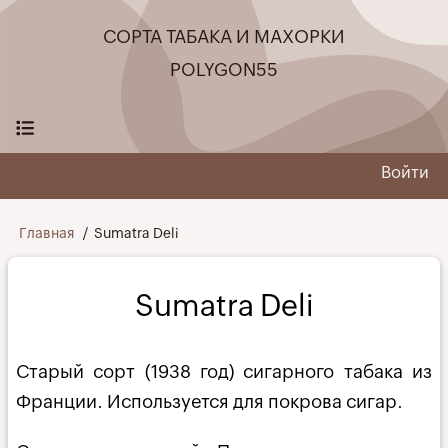
Перейти
СОРТА ТАБАКА И МАХОРКИ
к
основному
POLYGON55
содержанию
Войти
User
menu
Строка
Главная
Sumatra Deli
навигации
Sumatra Deli
Старый сорт (1938 год) сигарного табака из
Франции. Используется для покрова сигар.