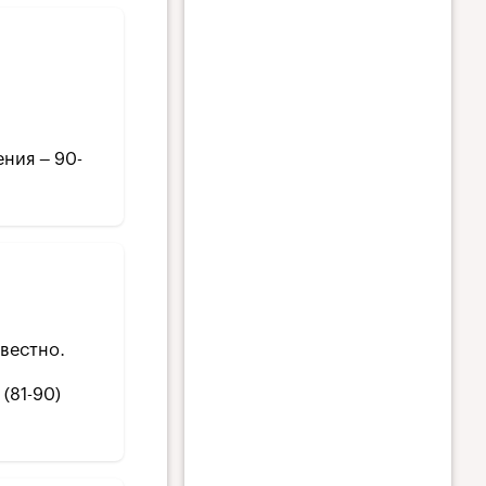
ения – 90-
звестно.
(81-90)