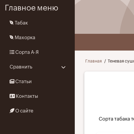
Перейти
Главное меню
к
основному
Табак
содержанию
Махорка
User
Сорта А-Я
menu
Строка
Главная
Теневая суш
Сравнить
навигации
Статьи
Контакты
О сайте
Сорта табака 