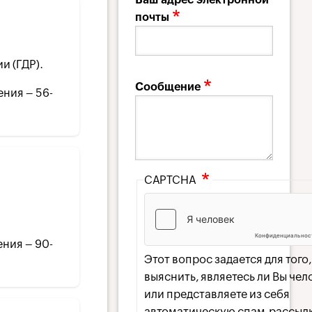
почты
и (ГДР).
Сообщение
ения – 56-
CAPTCHA
ения – 90-
Этот вопрос задается для того
выяснить, являетесь ли Вы че
или представляете из себя
автоматическую спам-рассылк