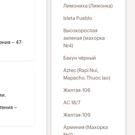
Лимониха (Лимонка)
Isleta Pueblo
Высокорослая
зеленая (махорка
ения – 47-
№4)
Бакун чёрный
Aztec (Rapi Nui,
Mapacho, Thuoc lao)
Желтая-106
ии.
АС 18/7
тения –
Желтая-109
Армения (Махорка
№2)