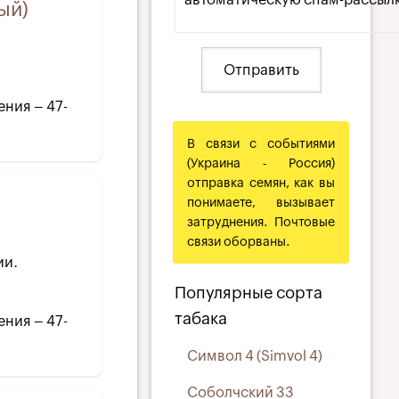
ый)
ения – 47-
В связи с событиями
(Украина - Россия)
отправка семян, как вы
понимаете, вызывает
затруднения. Почтовые
связи оборваны.
ии.
Популярные сорта
табака
ения – 47-
Символ 4 (Simvol 4)
Соболчский 33