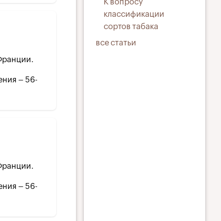
К вопросу
классификации
сортов табака
все статьи
 Франции.
ения – 56-
 Франции.
ения – 56-