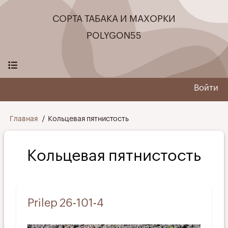
Перейти
СОРТА ТАБАКА И МАХОРКИ
к
основному
POLYGON55
содержанию
Войти
User
menu
Строка
Главная
Кольцевая пятнистость
навигации
Кольцевая пятнистость
Prilep 26-101-4