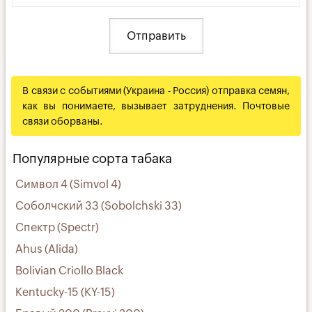
В связи с событиями (Украина - Россия) отправка семян,
как вы понимаете, вызывает затруднения. Почтовые
связи оборваны.
Популярные сорта табака
Символ 4 (Simvol 4)
Соболчский 33 (Sobolchski 33)
Спектр (Spectr)
Ahus (Alida)
Bolivian Criollo Black
Kentucky-15 (KY-15)