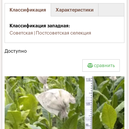
Классификация
Характеристики
(активная
вкладка)
Классификация западная
Советская | Постсоветская селекция
Доступно
сравнить