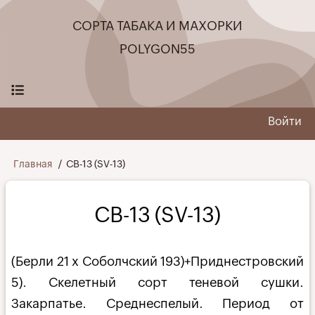
Перейти
СОРТА ТАБАКА И МАХОРКИ
к
основному
POLYGON55
содержанию
Войти
User
menu
Строка
Главная
СВ-13 (SV-13)
навигации
СВ-13 (SV-13)
(Берли 21 х Соболчский 193)+Приднестровский
5). Скелетный сорт теневой сушки.
Закарпатье. Среднеспелый. Период от