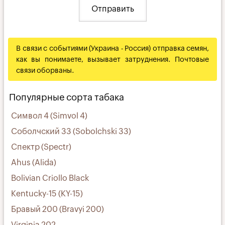
В связи с событиями (Украина - Россия) отправка семян,
как вы понимаете, вызывает затруднения. Почтовые
связи оборваны.
Популярные сорта табака
Символ 4 (Simvol 4)
Соболчский 33 (Sobolchski 33)
Спектр (Spectr)
Ahus (Alida)
Bolivian Criollo Black
Kentucky-15 (KY-15)
Бравый 200 (Bravyi 200)
Virginia 202