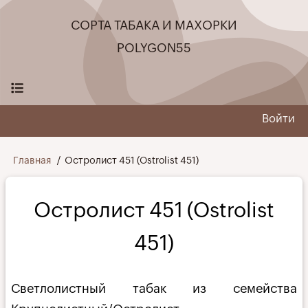
Перейти
СОРТА ТАБАКА И МАХОРКИ
к
основному
POLYGON55
содержанию
Войти
User
menu
Строка
Главная
Остролист 451 (Ostrolist 451)
навигации
Остролист 451 (Ostrolist
451)
Светлолистный табак из семейства