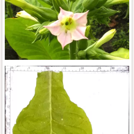
Остролист
451_fl