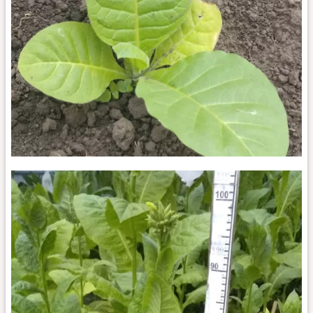
Остролист
451