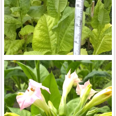
Остролист
451_k