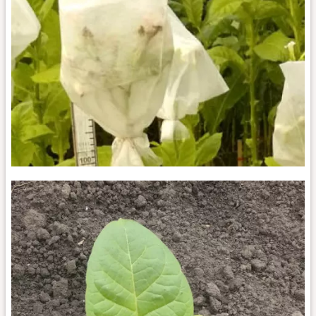
Остролист
451_k1