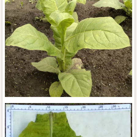
Multan
27_k1