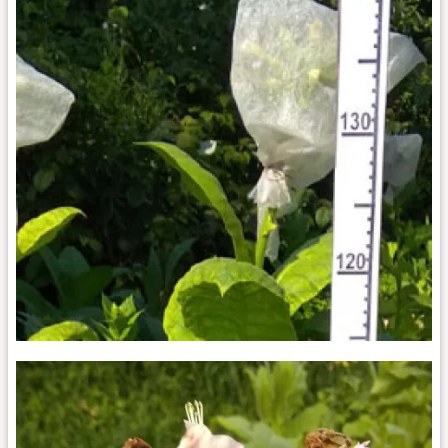
Multan
27_k