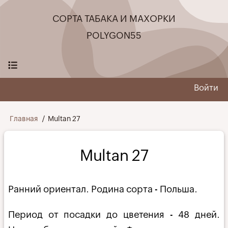
Перейти
СОРТА ТАБАКА И МАХОРКИ
к
основному
POLYGON55
содержанию
Войти
User
menu
Строка
Главная
Multan 27
навигации
Multan 27
Ранний ориентал. Родина сорта - Польша.
Период от посадки до цветения - 48 дней.