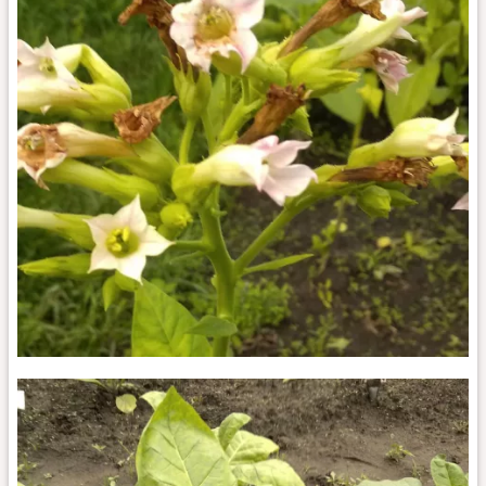
Multan
27_fl