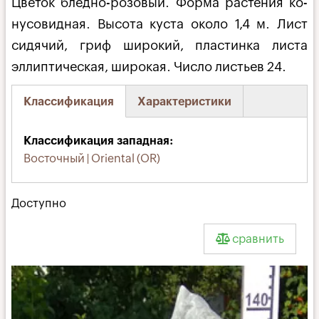
Цветок бледно-розовый. Форма растения ко­
нусовидная. Высота куста около 1,4 м. Лист
сидячий, гриф широкий, пластинка листа
эллиптическая, широкая. Число лис­тьев 24.
Классификация
Характеристики
(активная
вкладка)
Классификация западная
Восточный | Oriental (OR)
Доступно
сравнить