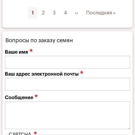
Нумерация
Текущая
1
Page
2
Page
3
Page
4
Следующая
››
Последняя
Последняя »
страниц
страница
страница
страница
Вопросы по заказу семян
Ваше имя
Ваш адрес электронной почты
Сообщение
CAPTCHA