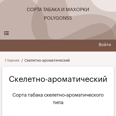
Перейти
СОРТА ТАБАКА И МАХОРКИ
к
основному
POLYGON55
содержанию
Войти
User
menu
Строка
Главная
Скелетно-ароматический
навигации
Скелетно-ароматический
Сорта табака скелетно-ароматического
типа