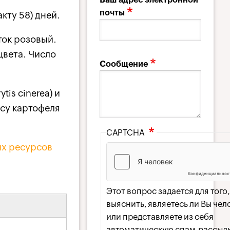
почты
кту 58) дней.
ток розовый.
цвета. Число
Сообщение
tis cinerea) и
усу картофеля
CAPTCHA
их ресурсов
Этот вопрос задается для того
выяснить, являетесь ли Вы че
или представляете из себя
автоматическую спам-рассылк