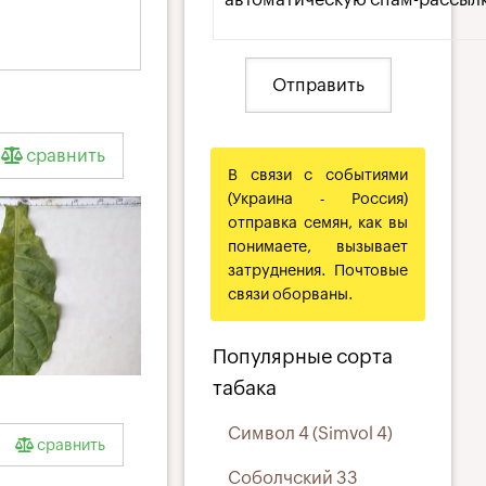
сравнить
В связи с событиями
(Украина - Россия)
отправка семян, как вы
понимаете, вызывает
затруднения. Почтовые
связи оборваны.
Популярные сорта
табака
a
_l
Символ 4 (Simvol 4)
сравнить
Соболчский 33