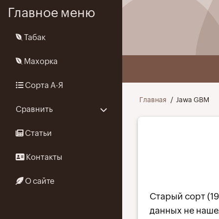
Перейти
Главное меню
к
основному
Табак
содержанию
Махорка
User
Сорта А-Я
menu
Строка
Главная
Jawa GBM
Сравнить
навигации
Статьи
Контакты
О сайте
Старый сорт (19
данных не наше