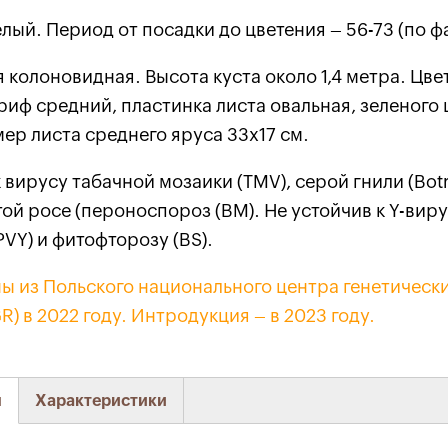
ый. Период от посадки до цветения – 56-73 (по фа
колоновидная. Высота куста около 1,4 метра. Цве
риф средний, пластинка листа овальная, зеленого 
мер листа среднего яруса 33х17 см.
 вирусу табачной мозаики (TMV), серой гнили (Botry
ой росе (пероноспороз (BM). Не устойчив к Y-вир
PVY) и фитофторозу (BS).
ы из Польского национального центра генетическ
) в 2022 году. Интродукция – в 2023 году.
я
Характеристики