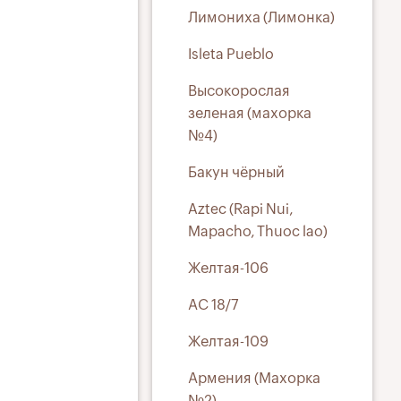
Лимониха (Лимонка)
Isleta Pueblo
Высокорослая
зеленая (махорка
№4)
Бакун чёрный
Aztec (Rapi Nui,
Mapacho, Thuoc lao)
Желтая-106
АС 18/7
Желтая-109
Армения (Махорка
№2)