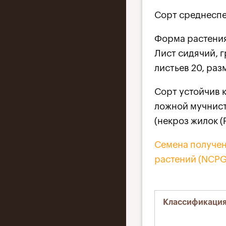
Сорт среднеспел
Форма растения 
Лист сидячий, г
листьев 20, раз
Сорт устойчив к
ложной мучнист
(некроз жилок (
Семена получен
растений (NCPGR
Классификаци
(активная