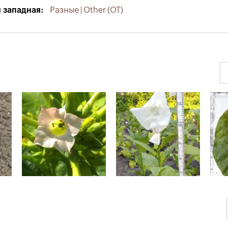
 западная
Разные | Other (OT)
Jawa
Jawa
Jaw
GBM_fl
GBM_k
GBM