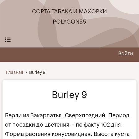
Перейти
СОРТА ТАБАКА И МАХОРКИ
к
основному
POLYGON55
содержанию
Войти
User
menu
Строка
Главная
Burley 9
навигации
Burley 9
Берли из Закарпатья. Сверхпоздний. Период
от посадки до цветения – по факту 102 дня.
Форма растения конусовидная. Высота куста