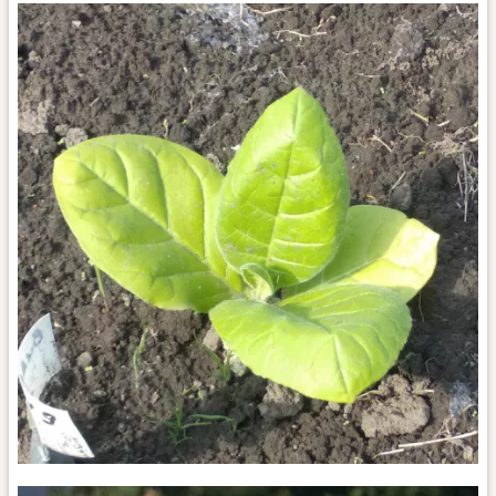
9_k
Burley