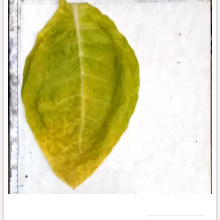
Burley
9_l