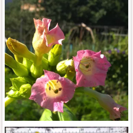
9
Burley
9_fl