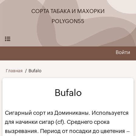
Перейти
СОРТА ТАБАКА И МАХОРКИ
к
основному
POLYGON55
содержанию
Войти
User
menu
Строка
Главная
Bufalo
навигации
Bufalo
Сигарный сорт из Доминиканы. Используется
для начинки сигар (cf). Среднего срока
вызревания. Период от посадки до цветения –