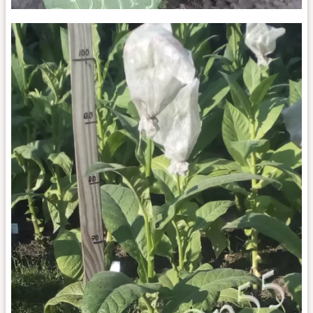
Табак
Jamaica
Wrapper
куст