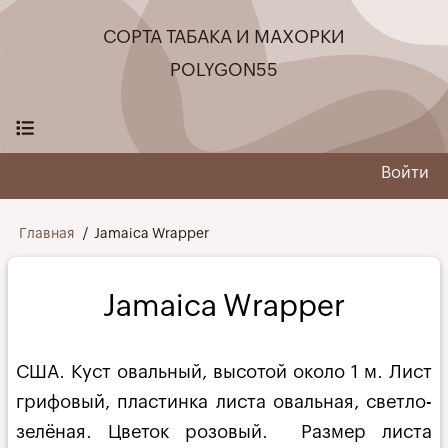
Перейти
СОРТА ТАБАКА И МАХОРКИ
к
основному
POLYGON55
содержанию
Войти
User
menu
Строка
Главная
Jamaica Wrapper
навигации
Jamaica Wrapper
США. Куст овальный, высотой около 1 м. Лист
грифовый, пластинка листа овальная, светло-
зелёная. Цветок розовый. Размер листа