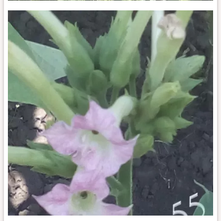
Табак
Jamaica
Wrapper
куст