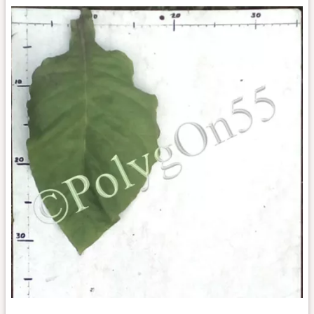
Табак
Jamaica
Wrapper
цвет
Табак