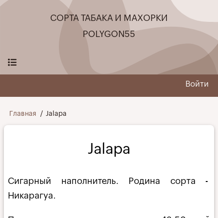
Перейти
СОРТА ТАБАКА И МАХОРКИ
к
основному
POLYGON55
содержанию
Войти
User
menu
Строка
Главная
Jalapa
навигации
Jalapa
Сигарный наполнитель. Родина сорта -
Никарагуа.