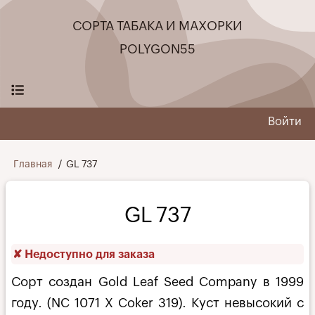
Перейти
СОРТА ТАБАКА И МАХОРКИ
к
основному
POLYGON55
содержанию
Войти
User
menu
Строка
Главная
GL 737
навигации
GL 737
✘ Недоступно для заказа
Сорт создан Gold Leaf Seed Company в 1999
году. (NC 1071 X Coker 319). Куст невысокий с