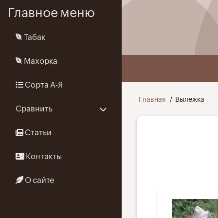
Перейти
Главное меню
к
основному
Табак
содержанию
Махорка
User
Сорта А-Я
menu
Строка
Главная
Вылежка
Сравнить
навигации
Статьи
Контакты
О сайте