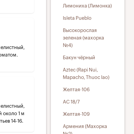
Лимониха (Лимонка)
Isleta Pueblo
Высокорослая
зеленая (махорка
№4)
листный,
оматом.
Бакун чёрный
Aztec (Rapi Nui,
Mapacho, Thuoc lao)
Желтая-106
АС 18/7
елистный,
 около 1 м
Желтая-109
ьев 14-16.
Армения (Махорка
№2)