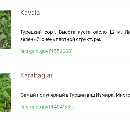
Kavala
Турецкий сорт. Высота куста около 1,2 м. Л
зеленый, очень плотной структуры.
(ars-grin.gov PI 552668)
Karabağlar
Самый популярный в Турции вид Измира. Мног
(ars-grin.gov PI 494158).