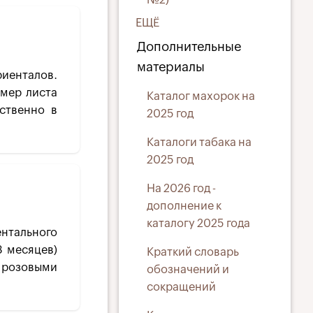
ЕЩЁ
Дополнительные
материалы
иенталов.
змер листа
Каталог махорок на
ственно в
2025 год
Каталоги табака на
2025 год
На 2026 год -
дополнение к
каталогу 2025 года
нтального
3 месяцев)
Краткий словарь
с розовыми
обозначений и
сокращений