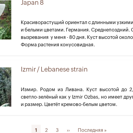
Japan 8
Красиворастущий ориентал с длинными узкими
и белыми цветами. Германия. Среднепоздний. 
вызревания у меня - 80 дня. Куст высотой около 
Форма растения конусовидная.
Izmir / Lebanese strain
Измир. Родом из Ливана. Куст высотой до 2
светло-зелёный как у Izmir Ozbas, но имеет др
и размер. Цветёт кремово-белым цветом.
Текущая
1
Page
2
Page
3
Следующая
››
Последняя
Последняя »