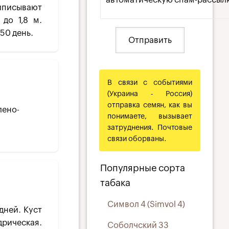
риписывают
до 1,8 м.
50 день.
В связи с событиями
(Украина - Россия)
отправка семян, как вы
лено-
понимаете, вызывает
затруднения. Почтовые
связи оборваны.
Популярные сорта
табака
Символ 4 (Simvol 4)
дней. Куст
дрическая.
Соболчский 33