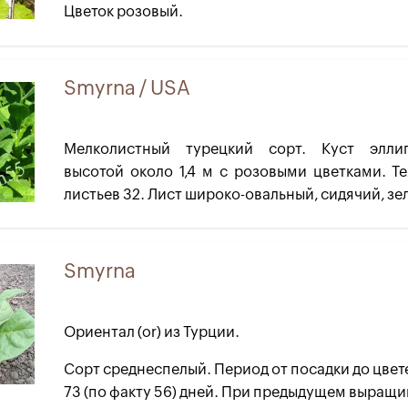
Цветок розовый.
Smyrna / USA
Мелколистный турецкий сорт. Куст эллип
высотой около 1,4 м с розовыми цветками. Т
листьев 32. Лист широко-овальный, сидячий, зе
Smyrna
Ориентал (or) из Турции.
Сорт среднеспелый. Период от посадки до цвет
73 (по факту 56) дней. При предыдущем выращив