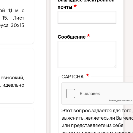
почты
ой 1,1 м с
 15. Лист
руса 30х15
Сообщение
CAPTCHA
невысокий,
к идеально
Этот вопрос задается для того
выяснить, являетесь ли Вы че
или представляете из себя
автоматическую спам-рассылк