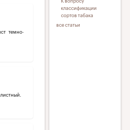
К вопросу
классификации
сортов табака
все статьи
ист темно-
олистный.