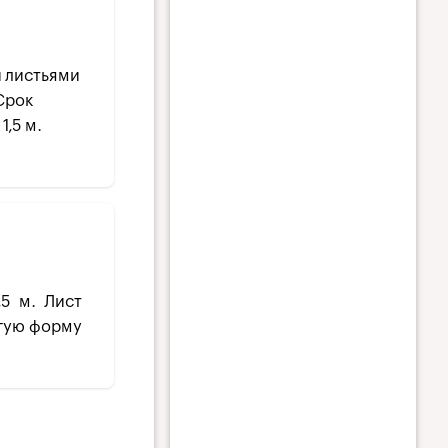
 листьями
Срок
1,5 м.
,5 м. Лист
угую форму