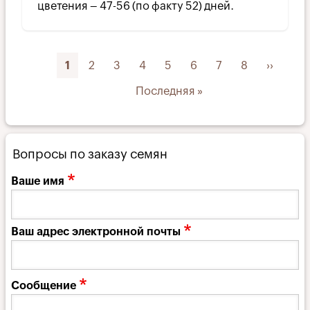
цветения – 47-56 (по факту 52) дней.
Нумерация
Текущая
1
Page
2
Page
3
Page
4
Page
5
Page
6
Page
7
Page
8
Следую
››
страниц
страница
страни
Последняя
Последняя »
страница
Вопросы по заказу семян
Ваше имя
Ваш адрес электронной почты
Сообщение