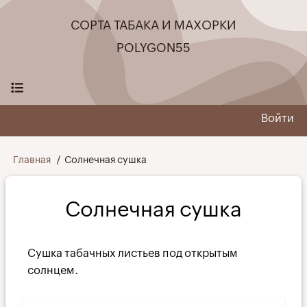
Перейти
СОРТА ТАБАКА И МАХОРКИ
к
основному
POLYGON55
содержанию
Войти
User
menu
Строка
Главная
Солнечная сушка
навигации
Солнечная сушка
Сушка табачных листьев под открытым
солнцем.